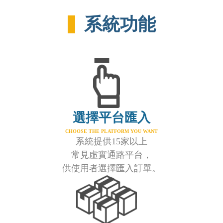
系統功能
選擇平台匯入
CHOOSE THE PLATFORM YOU WANT
系統提供15家以上
常見虛實通路平台，
供使用者選擇匯入訂單。